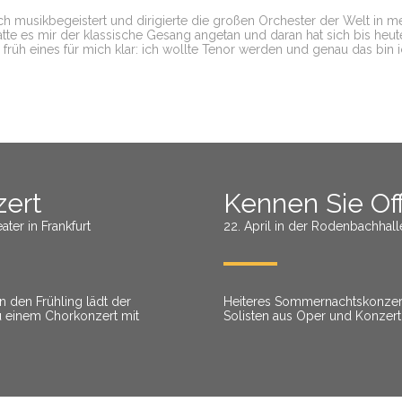
ch musikbegeistert und dirigierte die großen Orchester der Welt in
tte es mir der klassische Gesang angetan und daran hat sich bis heut
früh eines für mich klar: ich wollte Tenor werden und genau das bin
zert
Kennen Sie Of
ter in Frankfurt
22. April in der Rodenbachhal
n den Frühling lädt der
Heiteres Sommernachtskonzert
u einem Chorkonzert mit
Solisten aus Oper und Konzert