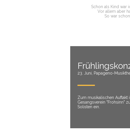
Schon als Kind war i
Vor allem aber ha
So war schon 
Frühlingskon
23. Juni, Papageno-Musikthea
Zum musikalischen Auftakt i
Gesangsverein "Frohsinn" z
Solisten ein.