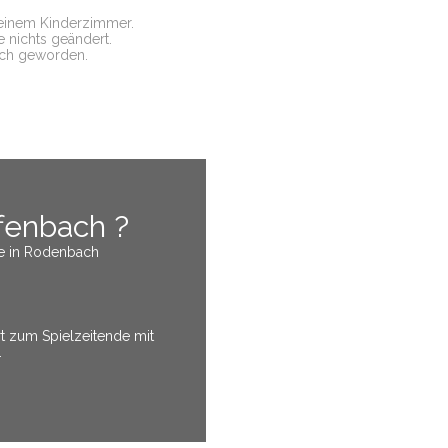
 meinem Kinderzimmer.
e nichts geändert.
 ich geworden.
fenbach ?
le in Rodenbach
 zum Spielzeitende mit
.